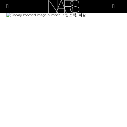
Skip
PRODUCTS
to
메뉴"
main
content
Image
나
스
브러쉬 & 툴
페이스
치크
립
아이
스킨케어