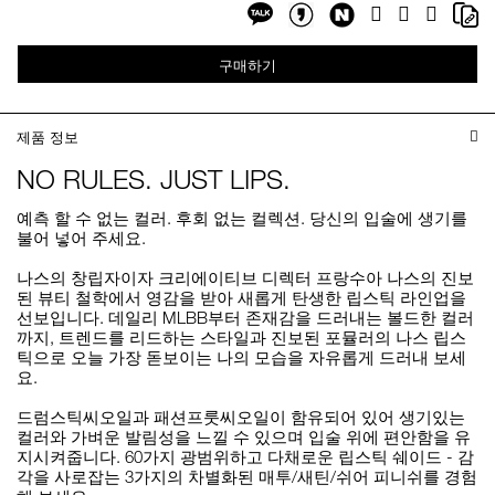
Share
Sh
Facebook
Twitter
Google
on
on
Plus
Share
Share
NaverBlog
Co
on
on
Li
구매하기
Kakaotalk
KakaotalkStory
제품 정보
NO RULES. JUST LIPS.
예측 할 수 없는 컬러. 후회 없는 컬렉션. 당신의 입술에 생기를
불어 넣어 주세요.
나스의 창립자이자 크리에이티브 디렉터 프랑수아 나스의 진보
된 뷰티 철학에서 영감을 받아 새롭게 탄생한 립스틱 라인업을
선보입니다. 데일리 MLBB부터 존재감을 드러내는 볼드한 컬러
까지, 트렌드를 리드하는 스타일과 진보된 포뮬러의 나스 립스
틱으로 오늘 가장 돋보이는 나의 모습을 자유롭게 드러내 보세
요.
드럼스틱씨오일과 패션프룻씨오일이 함유되어 있어 생기있는
컬러와 가벼운 발림성을 느낄 수 있으며 입술 위에 편안함을 유
지시켜줍니다. 60가지 광범위하고 다채로운 립스틱 쉐이드 - 감
각을 사로잡는 3가지의 차별화된 매투/새틴/쉬어 피니쉬를 경험