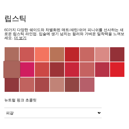
Details
/ko/lipstick/0607845029724.html
Item
립스틱
No.
0607845029724
60가지 다양한 쉐이드와 차별화된 매트/새틴/쉬어 피니쉬를 선사하는 새
로운 립스틱 라인업. 입술에 생기 넘치는 컬러와 가벼운 밀착력을 느껴보
세요.
더 보기
Variations
뉴트럴 핑크 초콜릿
Add
Product
to
Actions
변형
cart
options