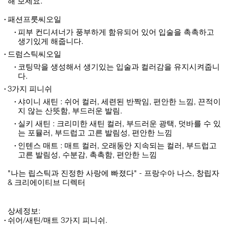
해 보세요.
패션프룻씨오일
피부 컨디셔너가 풍부하게 함유되어 있어 입술을 촉촉하고
생기있게 해줍니다.
드럼스틱씨오일
코팅막을 생성해서 생기있는 입술과 컬러감을 유지시켜줍니
다.
3가지 피니쉬
샤이니 새틴 : 쉬어 컬러, 세련된 반짝임, 편안한 느낌, 끈적이
지 않는 산뜻함, 부드러운 발림.
실키 새틴 : 크리미한 새틴 컬러, 부드러운 광택, 덧바를 수 있
는 포뮬러, 부드럽고 고른 발림성, 편안한 느낌
인텐스 매트 : 매트 컬러, 오래동안 지속되는 컬러, 부드럽고
고른 발림성, 수분감, 촉촉함, 편안한 느낌
"나는 립스틱과 진정한 사랑에 빠졌다" - 프랑수아 나스, 창립자
& 크리에이티브 디렉터
상세정보:
쉬어/새틴/매트 3가지 피니쉬.