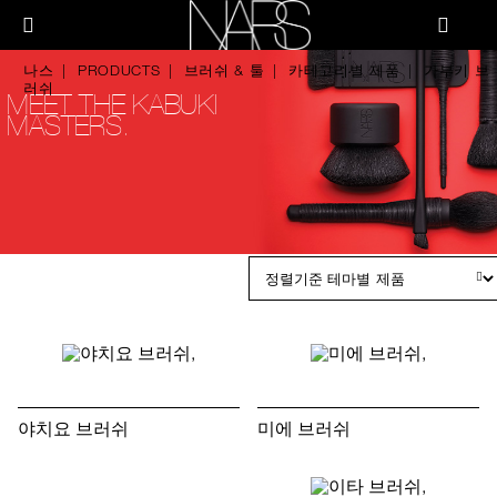
Skip
PRODUCTS
to
메뉴"
main
content
나
나스
PRODUCTS
브러쉬 & 툴
카테고리별 제품
가부키 브
스
브러쉬 & 툴
러쉬
MEET THE KABUKI
MASTERS.
페이스
치크
립
아이
스킨케어
야치요 브러쉬
미에 브러쉬