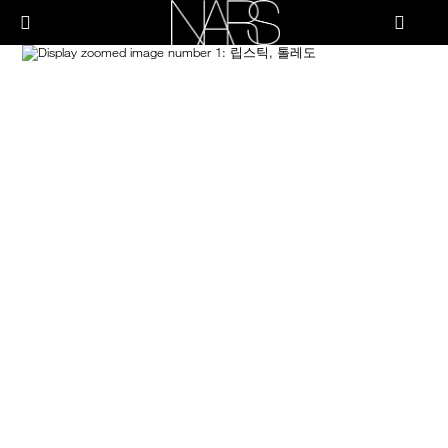
Skip
PRODUCTS
to
메뉴"
main
content
Image
나
스
브러쉬 & 툴
페이스
치크
립
아이
스킨케어