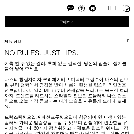
Share
Sh
Facebook
Twitter
Google
on
on
Plus
Share
Share
NaverBlog
Co
on
on
Li
구매하기
Kakaotalk
KakaotalkStory
제품 정보
NO RULES. JUST LIPS.
예측 할 수 없는 컬러. 후회 없는 컬렉션. 당신의 입술에 생기를
불어 넣어 주세요.
나스의 창립자이자 크리에이티브 디렉터 프랑수아 나스의 진보
된 뷰티 철학에서 영감을 받아 새롭게 탄생한 립스틱 라인업을
선보입니다. 데일리 MLBB부터 존재감을 드러내는 볼드한 컬러
까지, 트렌드를 리드하는 스타일과 진보된 포뮬러의 나스 립스
틱으로 오늘 가장 돋보이는 나의 모습을 자유롭게 드러내 보세
요.
드럼스틱씨오일과 패션프룻씨오일이 함유되어 있어 생기있는
컬러와 가벼운 발림성을 느낄 수 있으며 입술 위에 편안함을 유
지시켜줍니다. 60가지 광범위하고 다채로운 립스틱 쉐이드 - 감
각을 사로잡는 3가지의 차별화된 매투/새틴/쉬어 피니쉬를 경험