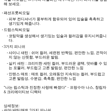
해 보세요.
패션프룻씨오일
피부 컨디셔너가 풍부하게 함유되어 있어 입술을 촉촉하고
생기있게 해줍니다.
드럼스틱씨오일
코팅막을 생성해서 생기있는 입술과 컬러감을 유지시켜줍니
다.
3가지 피니쉬
샤이니 새틴 : 쉬어 컬러, 세련된 반짝임, 편안한 느낌, 끈적이
지 않는 산뜻함, 부드러운 발림.
실키 새틴 : 크리미한 새틴 컬러, 부드러운 광택, 덧바를 수 있
는 포뮬러, 부드럽고 고른 발림성, 편안한 느낌
인텐스 매트 : 매트 컬러, 오래동안 지속되는 컬러, 부드럽고
고른 발림성, 수분감, 촉촉함, 편안한 느낌
"나는 립스틱과 진정한 사랑에 빠졌다" - 프랑수아 나스, 창립자
& 크리에이티브 디렉터
상세정보:
쉬어/새틴/매트 3가지 피니쉬.