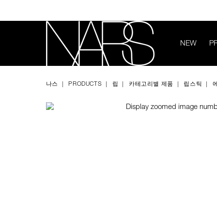
Skip
to
main
content
NEW
P
Image
Details
/ko/%EC%97%90%ED%94%84%ED%84%B0%EA%B8%80%EB%A
Item
나
%EC%84%BC%EC%8A%88%EC%96%BC-
No.
스
나스
PRODUCTS
립
카테고리별 제품
립스틱
%EC%83%A4%EC%9D%B8-
0194251133737
%EB%A6%BD%EC%8A%A4%ED%8B%B1/0194251133737.html