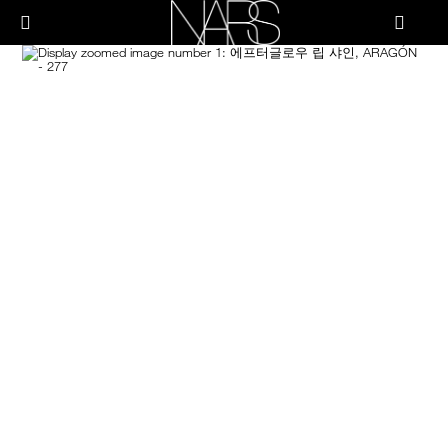
Skip
PRODUCTS
to
메뉴"
main
content
Image
나
스
브러쉬 & 툴
페이스
치크
립
아이
스킨케어