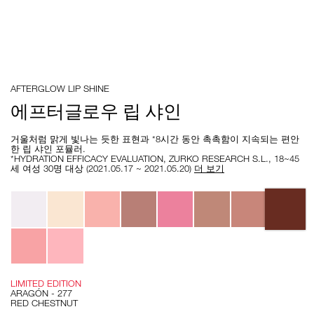
Details
/ko/%EC%97%90%ED%94%84%ED%84%B0%EA%B8%80%EB%A1%9C%
Item
AFTERGLOW LIP SHINE
%EB%A6%BD-
No.
%EC%83%A4%EC%9D%B8/0194251077215.html
0194251077215
에프터글로우 립 샤인
거울처럼 맑게 빛나는 듯한 표현과 *8시간 동안 촉촉함이 지속되는 편안
한 립 샤인 포뮬러.
*HYDRATION EFFICACY EVALUATION, ZURKO RESEARCH S.L., 18~45
세 여성 30명 대상 (2021.05.17 ~ 2021.05.20)
더 보기
Variations
LIMITED EDITION
ARAGÓN - 277
RED CHESTNUT
Add
Product