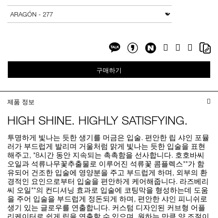
to
Actions
변형
cart
options
Share
Sh
Facebook
Twitter
Google
on
on
Plus
Share
Share
NaverBlog
Co
on
on
Li
구매하기
Kakaotalk
KakaotalkStory
제품 정보
HIGH SHINE. HIGHLY SATISFYING.
투명하게 빛나는 듯한 생기를 머금은 입술. 편안한 립 샤인 포뮬
러가 부드럽게 발리며 거울처럼 맑게 빛나는 듯한 입술을 표현
해주고, *8시간 동안 지속되는 촉촉함을 선사합니다. 호호바씨
오일과 석류나무꽃추출물로 이루어진 석류꽃 콤플렉스**가 함
유되어 건조한 입술에 영양분을 주고 부드럽게 하며, 외부의 환
경적인 요인으로부터 입술을 편안하게 케어해줍니다. 라즈베리
씨 오일**의 컨디셔닝 효과로 입술에 코팅막을 형성하는데 도움
을 주어 입술을 부드럽게 정돈되게 하며, 편안한 샤인 피니쉬로
생기 있는 글로우를 연출합니다. 커스텀 디자인된 커브형 어플
리케이터로 쉽게 립을 연출할 수 있으며, 원하는 만큼 양 조절이