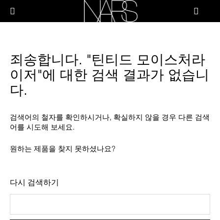
Skip
PRODUCTS
to
메뉴"
main
content
나
스
브러쉬 & 툴
죄송합니다. "틴티드 모이스처라
페이스
이저"에 대한 검색 결과가 없습니
다.
치크
검색어의 철자를 확인하시거나, 확실하지 않을 경우 다른 검색
립
어를 시도해 보세요.
아이
원하는 제품을 찾지 못하셨나요?
스킨케어
다시 검색하기