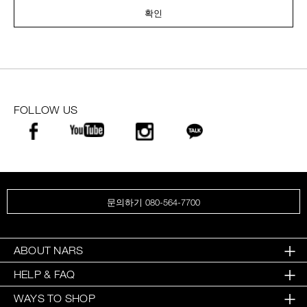
확인
FOLLOW US
문의하기 080-564-7700
ABOUT NARS
HELP & FAQ
WAYS TO SHOP