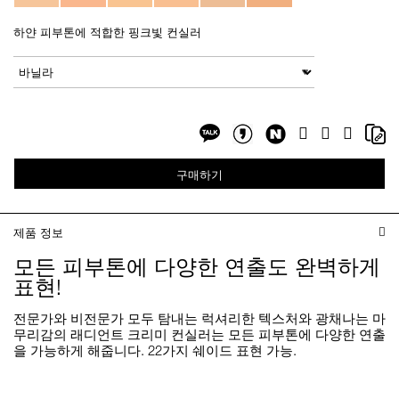
하얀 피부톤에 적합한 핑크빛 컨실러
Add
Product
to
Actions
변형
cart
options
Share
Sh
Facebook
Twitter
Google
on
on
Plus
Share
Share
NaverBlog
Co
on
on
Li
구매하기
Kakaotalk
KakaotalkStory
제품 정보
모든 피부톤에 다양한 연출도 완벽하게
표현!
전문가와 비전문가 모두 탐내는 럭셔리한 텍스처와 광채나는 마
무리감의 래디언트 크리미 컨실러는 모든 피부톤에 다양한 연출
을 가능하게 해줍니다. 22가지 쉐이드 표현 가능.