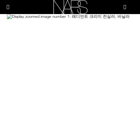
Skip
PRODUCTS
to
메뉴"
main
content
Image
나
스
브러쉬 & 툴
페이스
치크
립
아이
스킨케어