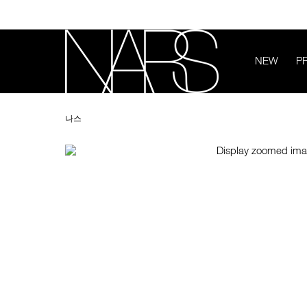
Skip
to
main
content
NEW
P
Image
Details
/ko/motu-
Item
나
tane-
No.
스
나스
face-
0607845012658
palette/0607845012658.html