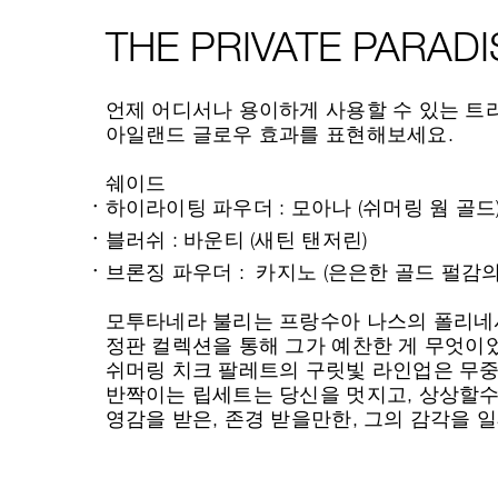
THE PRIVATE PARADI
언제 어디서나 용이하게 사용할 수 있는 트
아일랜드 글로우 효과를 표현해보세요.
쉐이드
하이라이팅 파우더 : 모아나 (쉬머링 웜 골드
블러쉬 : 바운티 (새틴 탠저린)
브론징 파우더 : 카지노 (은은한 골드 펄감
모투타네라 불리는 프랑수아 나스의 폴리네
정판 컬렉션을 통해 그가 예찬한 게 무엇이
쉬머링 치크 팔레트의 구릿빛 라인업은 무
반짝이는 립세트는 당신을 멋지고, 상상할
영감을 받은, 존경 받을만한, 그의 감각을 