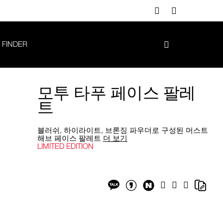
 FINDER
모투 타푸 페이스 팔레
트
블러쉬, 하이라이트, 브론징 파우더로 구성된 머스트
해브 페이스 팔레트
더 보기
LIMITED EDITION
Add
Product
to
Actions
cart
options
Share
Shar
Facebook
Twitter
Google
on
on
Plus
Share
Share
NaverBlog
Copy
on
on
Link
Kakaotalk
KakaotalkStory