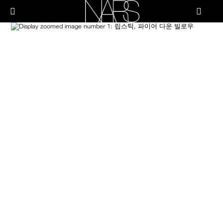
Skip
PRODUCTS
to
메뉴"
main
content
Image
나
스
브러쉬 & 툴
페이스
치크
립
아이
스킨케어