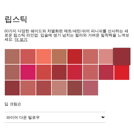
Details
/ko/lipstick/0607845029700.html
Item
립스틱
No.
0607845029700
60가지 다양한 쉐이드와 차별화된 매트/새틴/쉬어 피니쉬를 선사하는 새
로운 립스틱 라인업. 입술에 생기 넘치는 컬러와 가벼운 밀착력을 느껴보
세요.
더 보기
Variations
딥 크림슨
Add
Product
to
Actions
변형
cart
options