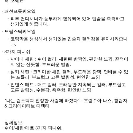
해 보세요.
패션프룻씨오일
피부 컨디셔너가 풍부하게 함유되어 있어 입술을 촉촉하고
생기있게 해줍니다.
드럼스틱씨오일
코팅막을 생성해서 생기있는 입술과 컬러감을 유지시켜줍니
다.
3가지 피니쉬
샤이니 새틴 : 쉬어 컬러, 세련된 반짝임, 편안한 느낌, 끈적이
지 않는 산뜻함, 부드러운 발림.
실키 새틴 : 크리미한 새틴 컬러, 부드러운 광택, 덧바를 수 있
는 포뮬러, 부드럽고 고른 발림성, 편안한 느낌
인텐스 매트 : 매트 컬러, 오래동안 지속되는 컬러, 부드럽고
고른 발림성, 수분감, 촉촉함, 편안한 느낌
"나는 립스틱과 진정한 사랑에 빠졌다" - 프랑수아 나스, 창립자
& 크리에이티브 디렉터
상세정보:
쉬어/새틴/매트 3가지 피니쉬.