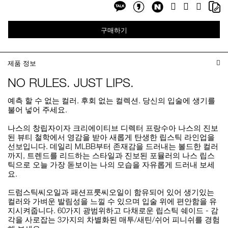
Share
Sh
Facebook
Twitter
Google
on
on
Plus
Share
Share
NaverBlog
Co
on
on
Li
구매하기
Kakaotalk
KakaotalkStory
제품 정보
NO RULES. JUST LIPS.
예측 할 수 없는 컬러. 후회 없는 컬렉션. 당신의 입술에 생기를
불어 넣어 주세요.
나스의 창립자이자 크리에이티브 디렉터 프랑수아 나스의 진보
된 뷰티 철학에서 영감을 받아 새롭게 탄생한 립스틱 라인업을
선보입니다. 데일리 MLBB부터 존재감을 드러내는 볼드한 컬러
까지, 트렌드를 리드하는 스타일과 진보된 포뮬러의 나스 립스
틱으로 오늘 가장 돋보이는 나의 모습을 자유롭게 드러내 보세
요.
드럼스틱씨오일과 패션프룻씨오일이 함유되어 있어 생기있는
컬러와 가벼운 발림성을 느낄 수 있으며 입술 위에 편안함을 유
지시켜줍니다. 60가지 광범위하고 다채로운 립스틱 쉐이드 - 감
각을 사로잡는 3가지의 차별화된 매투/새틴/쉬어 피니쉬를 경험