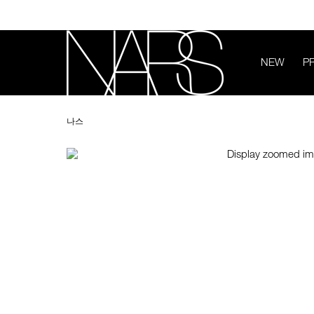
Skip
to
main
content
NEW
P
Image
Details
/ko/free_lover_cheek_palette/0607845050186.html
Item
나
No.
스
나스
0607845050186