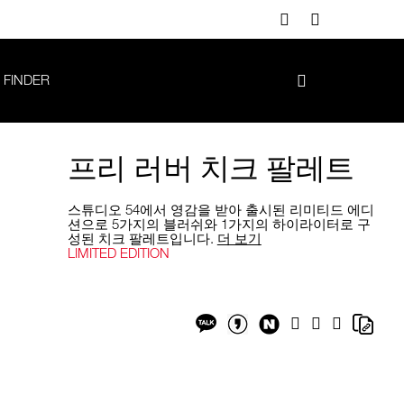
 FINDER
프리 러버 치크 팔레트
스튜디오 54에서 영감을 받아 출시된 리미티드 에디
션으로 5가지의 블러쉬와 1가지의 하이라이터로 구
성된 치크 팔레트입니다.
더 보기
LIMITED EDITION
Add
Product
to
Actions
cart
options
Share
Shar
Facebook
Twitter
Google
on
on
Plus
Share
Share
NaverBlog
Copy
on
on
Link
Kakaotalk
KakaotalkStory