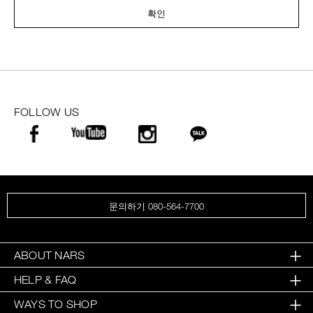
확인
FOLLOW US
문의하기 080-564-7700
ABOUT NARS
HELP & FAQ
WAYS TO SHOP