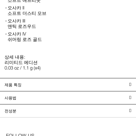
오사카 II
소프트 더스티 모브
오사카 III
앤틱 로즈우드
오사카 IV
쉬머링 로즈 골드
상세 내용:
리미티드 에디션
0.03 oz / 1.1 g (x4)
제품 특징
사용법
전성분
FOLLOW US