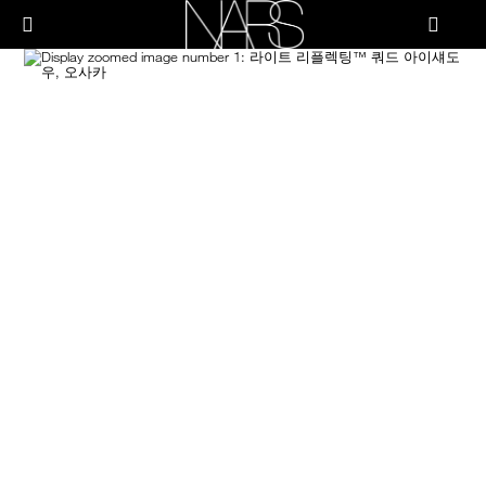
Skip
PRODUCTS
to
메뉴"
main
content
Image
나
스
브러쉬 & 툴
페이스
치크
립
아이
스킨케어