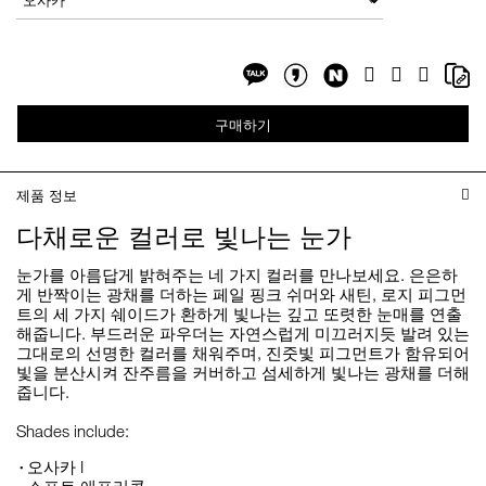
options
Share
Sh
Facebook
Twitter
Google
on
on
Plus
Share
Share
NaverBlog
Co
on
on
Li
구매하기
Kakaotalk
KakaotalkStory
제품 정보
다채로운 컬러로 빛나는 눈가
눈가를 아름답게 밝혀주는 네 가지 컬러를 만나보세요. 은은하
게 반짝이는 광채를 더하는 페일 핑크 쉬머와 새틴, 로지 피그먼
트의 세 가지 쉐이드가 환하게 빛나는 깊고 또렷한 눈매를 연출
해줍니다. 부드러운 파우더는 자연스럽게 미끄러지듯 발려 있는
그대로의 선명한 컬러를 채워주며, 진줏빛 피그먼트가 함유되어
빛을 분산시켜 잔주름을 커버하고 섬세하게 빛나는 광채를 더해
줍니다.
Shades include:
오사카 I
소프트 애프리콧