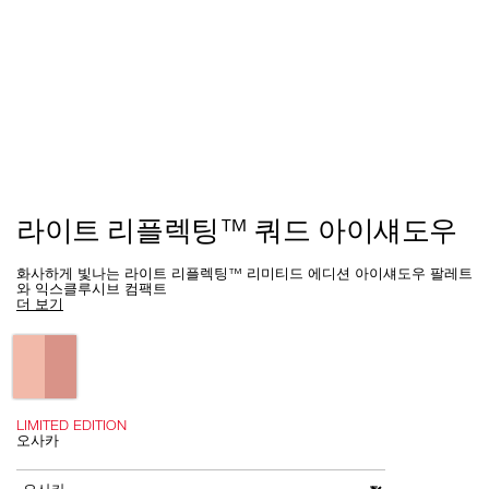
Details
/ko/%EB%9D%BC%EC%9D%B4%ED%8A%B8-
Item
라이트 리플렉팅™ 쿼드 아이섀도우
%EB%A6%AC%ED%94%8C%EB%A0%89%ED%8C%85%E2%84%A2-
No.
%EC%BF%BC%EB%93%9C-
0194251143217-
%EC%95%84%EC%9D%B4%EC%84%80%EB%8F%84%EC%9A%B0/019425
1
1.html
화사하게 빛나는 라이트 리플렉팅™ 리미티드 에디션 아이섀도우 팔레트
와 익스클루시브 컴팩트
더 보기
Variations
LIMITED EDITION
오사카
Add
Product
to
Actions
변형
cart