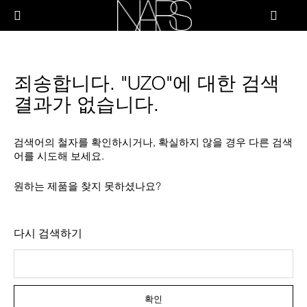
Skip
PRODUCTS
to
메뉴"
main
content
나
스
브러쉬 & 툴
죄송합니다. "UZO"에 대한 검색
페이스
결과가 없습니다.
치크
검색어의 철자를 확인하시거나, 확실하지 않을 경우 다른 검색
어를 시도해 보세요.
립
원하는 제품을 찾지 못하셨나요?
아이
다시 검색하기
스킨케어
확인