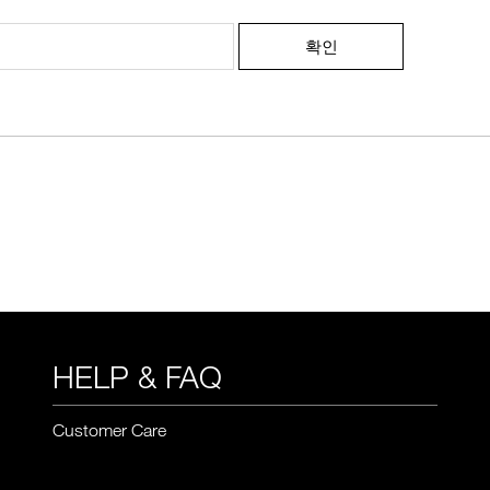
확인
HELP & FAQ
Customer Care