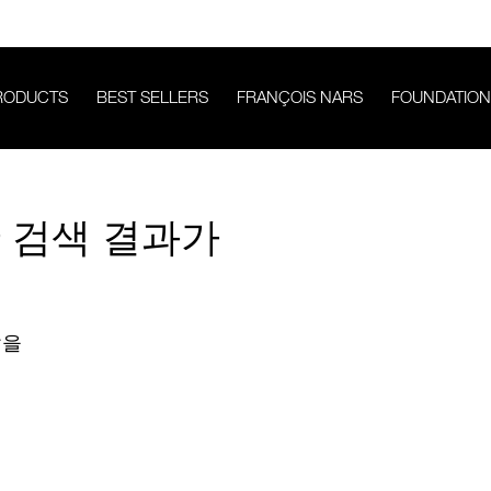
RODUCTS
BEST SELLERS
FRANÇOIS NARS
FOUNDATION
한 검색 결과가
않을