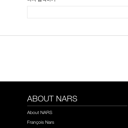
ABOUT NARS
About NARS
François Nars