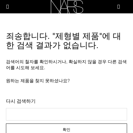
Skip
PRODUCTS
to
메뉴"
main
content
나
스
브러쉬 & 툴
죄송합니다. "제형별 제품"에 대
페이스
한 검색 결과가 없습니다.
치크
검색어의 철자를 확인하시거나, 확실하지 않을 경우 다른 검색
어를 시도해 보세요.
립
원하는 제품을 찾지 못하셨나요?
아이
다시 검색하기
스킨케어
확인