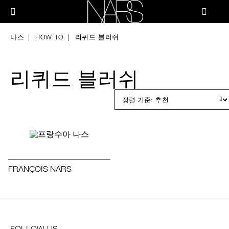
Skip
PRODUCTS
to
메뉴"
main
content
나
스
브러쉬 & 툴
나스
HOW TO
리퀴드 블러쉬
페이스
리퀴드 블러쉬
치크
립
아이
FRANÇOIS NARS
스킨케어
FOLLOW US