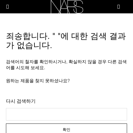
Skip
PRODUCTS
to
메뉴"
main
content
나
스
브러쉬 & 툴
죄송합니다. " "에 대한 검색 결과
페이스
가 없습니다.
치크
검색어의 철자를 확인하시거나, 확실하지 않을 경우 다른 검색
어를 시도해 보세요.
립
원하는 제품을 찾지 못하셨나요?
아이
다시 검색하기
스킨케어
확인