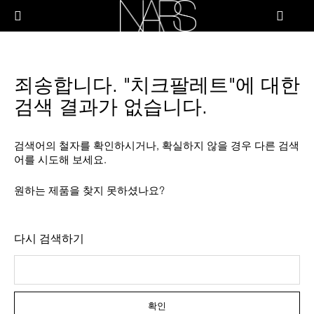
Skip
PRODUCTS
to
메뉴"
main
content
나
스
브러쉬 & 툴
죄송합니다. "치크팔레트"에 대한
페이스
검색 결과가 없습니다.
치크
검색어의 철자를 확인하시거나, 확실하지 않을 경우 다른 검색
어를 시도해 보세요.
립
원하는 제품을 찾지 못하셨나요?
아이
다시 검색하기
스킨케어
확인