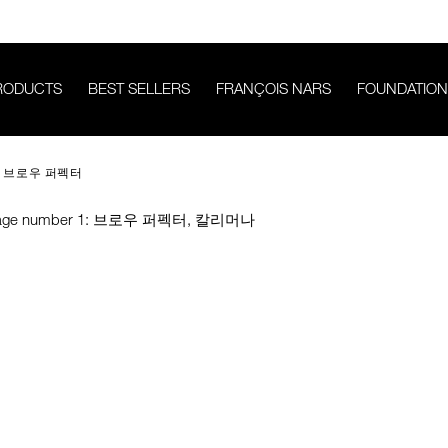
RODUCTS
BEST SELLERS
FRANÇOIS NARS
FOUNDATION
브로우 퍼펙터