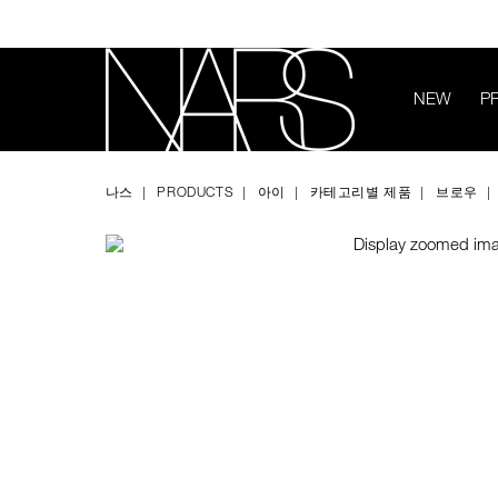
Skip
to
main
content
NEW
P
Image
Details
/ko/calimyrna-
Item
나
brow-
No.
스
나스
PRODUCTS
아이
카테고리별 제품
브로우
perfector/0607845011293.html
0607845011293