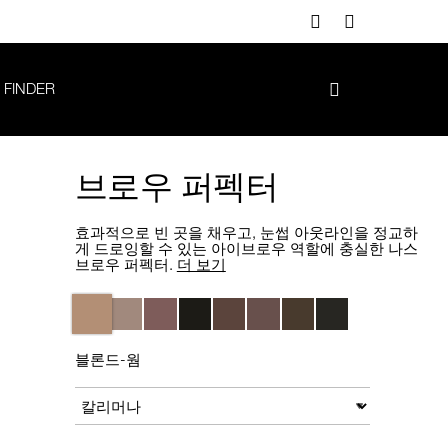
 FINDER
브로우 퍼펙터
효과적으로 빈 곳을 채우고, 눈썹 아웃라인을 정교하
게 드로잉할 수 있는 아이브로우 역할에 충실한 나스
브로우 퍼펙터.
더 보기
Variations
블론드-웜
Add
Product
to
Actions
변형
cart
options