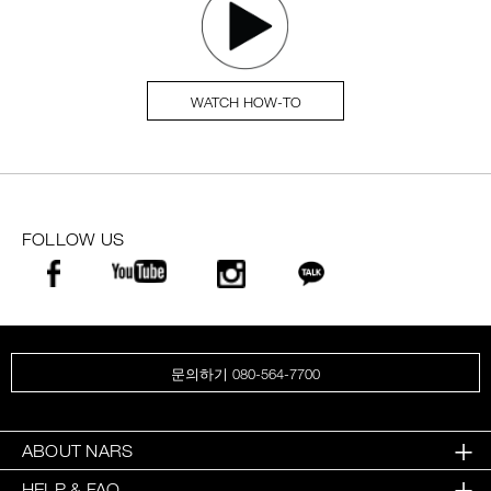
WATCH HOW-TO
FOLLOW US
문의하기 080-564-7700
ABOUT NARS
HELP & FAQ