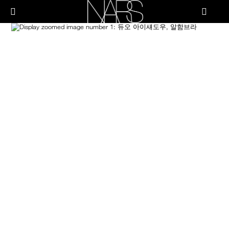
Skip
PRODUCTS
to
메뉴"
main
content
Image
나
스
브러쉬 & 툴
페이스
치크
립
아이
스킨케어