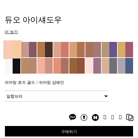
Details
/ko/alhambra-
Item
듀오 아이섀도우
duo-
No.
eyeshadow/0607845039211.html
0607845039211
더 보기
Variations
쉬머링 로즈 골드 / 쉬머링 샴페인
Add
Product
to
Actions
변형
cart
options
Share
Sh
Facebook
Twitter
Google
on
on
Plus
Share
Share
NaverBlog
Co
on
on
Li
구매하기
Kakaotalk
KakaotalkStory