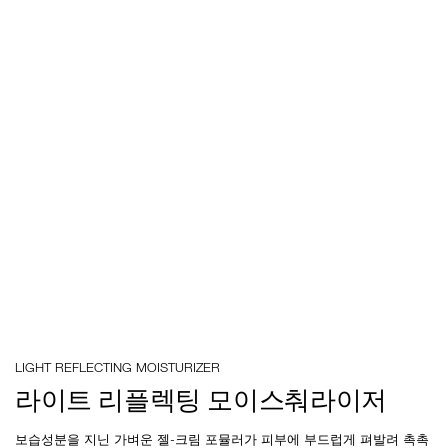
Details
/ko/%EB%9D%BC%EC%9D%B4%ED%8A%B8-
Item
LIGHT REFLECTING MOISTURIZER
%EB%A6%AC%ED%94%8C%EB%A0%89%ED%8C%85-
No.
%EB%AA%A8%EC%9D%B4%EC%8A%A4%EC%B6%B0%EB%9D%BC%EC%9D
0194251039466
라이트 리플렉팅 모이스춰라이저
보습성분을 지닌 가벼운 젤-크림 포뮬러가 피부에 부드럽게 펴발려 촉촉