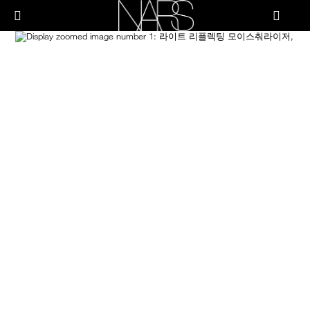
Skip
PRODUCTS
to
메뉴"
main
content
Image
나
스
브러쉬 & 툴
페이스
치크
립
아이
스킨케어