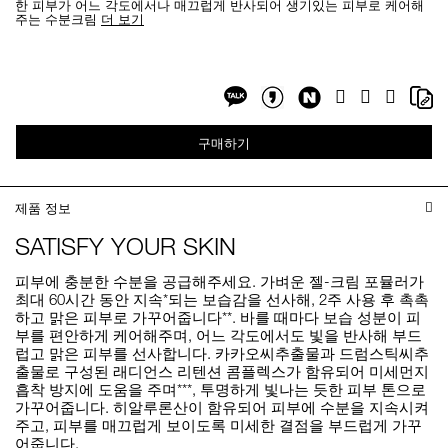
한 피부가 어느 각도에서나 매끄럽게 반사되어 생기있는 피부로 케어해
주는 수분크림
더 보기
Add
Product
to
Actions
cart
options
Share
Sh
Facebook
Twitter
Google
on
on
Plus
Share
Share
NaverBlog
Co
on
on
Li
구매하기
Kakaotalk
KakaotalkStory
제품 정보
SATISFY YOUR SKIN
피부에 충분한 수분을 공급해주세요. 가벼운 젤-크림 포뮬러가
최대 60시간 동안 지속*되는 보습감을 선사해, 2주 사용 후 촉촉
하고 맑은 피부로 가꾸어줍니다**. 바를 때마다 보습 성분이 피
부를 편안하게 케어해주며, 어느 각도에서도 빛을 반사해 부드
럽고 맑은 피부를 선사합니다. 카카오씨추출물과 드럼스틱씨추
출물로 구성된 래디언스 리텐션 콤플렉스가 함유되어 미세먼지
흡착 방지에 도움을 주며***, 투명하게 빛나는 듯한 피부 톤으로
가꾸어줍니다. 히알루론산이 함유되어 피부에 수분을 지속시켜
주고, 피부를 매끄럽게 보이도록 미세한 결점을 부드럽게 가꾸
어줍니다.